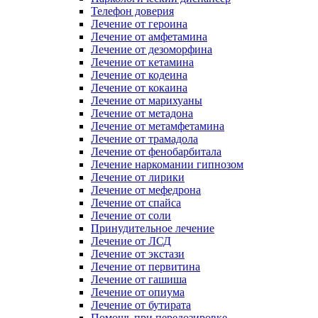
Телефон доверия
Лечение от героина
Лечение от амфетамина
Лечение от дезоморфина
Лечение от кетамина
Лечение от кодеина
Лечение от кокаина
Лечение от марихуаны
Лечение от метадона
Лечение от метамфетамина
Лечение от трамадола
Лечение от фенобарбитала
Лечение наркомании гипнозом
Лечение от лирики
Лечение от мефедрона
Лечение от спайса
Лечение от соли
Принудительное лечение
Лечение от ЛСД
Лечение от экстази
Лечение от первитина
Лечение от гашиша
Лечение от опиума
Лечение от бутирата
Помощь при передозировке