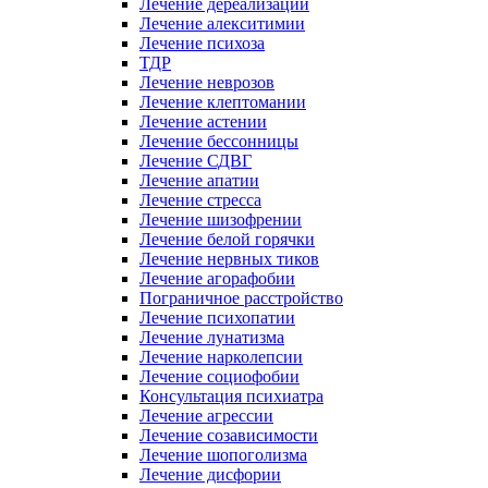
Лечение дереализации
Лечение алекситимии
Лечение психоза
ТДР
Лечение неврозов
Лечение клептомании
Лечение астении
Лечение бессонницы
Лечение СДВГ
Лечение апатии
Лечение стресса
Лечение шизофрении
Лечение белой горячки
Лечение нервных тиков
Лечение агорафобии
Пограничное расстройство
Лечение психопатии
Лечение лунатизма
Лечение нарколепсии
Лечение социофобии
Консультация психиатра
Лечение агрессии
Лечение созависимости
Лечение шопоголизма
Лечение дисфории