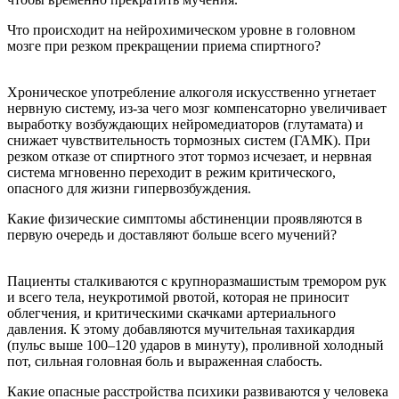
Что происходит на нейрохимическом уровне в головном
мозге при резком прекращении приема спиртного?
Хроническое употребление алкоголя искусственно угнетает
нервную систему, из-за чего мозг компенсаторно увеличивает
выработку возбуждающих нейромедиаторов (глутамата) и
снижает чувствительность тормозных систем (ГАМК). При
резком отказе от спиртного этот тормоз исчезает, и нервная
система мгновенно переходит в режим критического,
опасного для жизни гипервозбуждения.
Какие физические симптомы абстиненции проявляются в
первую очередь и доставляют больше всего мучений?
Пациенты сталкиваются с крупноразмашистым тремором рук
и всего тела, неукротимой рвотой, которая не приносит
облегчения, и критическими скачками артериального
давления. К этому добавляются мучительная тахикардия
(пульс выше 100–120 ударов в минуту), проливной холодный
пот, сильная головная боль и выраженная слабость.
Какие опасные расстройства психики развиваются у человека