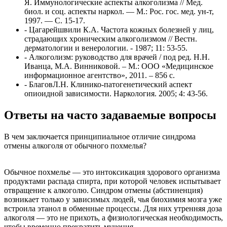
Я. Иммунологические аспекты алкоголизма // Мед.
биол. и соц. аспекты наркол. — М.: Рос. гос. мед. ун-т,
1997. — С. 15-17.
- Цагарейшвили К.А. Частота кожных болезней у лиц,
страдающих хроническим алкоголизмом // Вестн.
дерматологии и венерологии. - 1987; 11: 53-55.
- Алкоголизм: руководство для врачей / под ред. Н.Н.
Иванца, М.А. Винниковой. – М.: ООО «Медицинское
информационное агентство», 2011. – 856 с.
- БлаговЛ.Н. Клинико-патогенетический аспект
опиоидной зависимости. Наркология. 2005; 4: 43-56.
Ответы на часто задаваемые вопросы
В чем заключается принципиальное отличие синдрома
отмены алкоголя от обычного похмелья?
Обычное похмелье — это интоксикация здорового организма
продуктами распада спирта, при которой человек испытывает
отвращение к алкоголю. Синдром отмены (абстиненция)
возникает только у зависимых людей, чья биохимия мозга уже
встроила этанол в обменные процессы. Для них утренняя доза
алкоголя — это не прихоть, а физиологическая необходимость,
чтобы временно прекратить мучения.