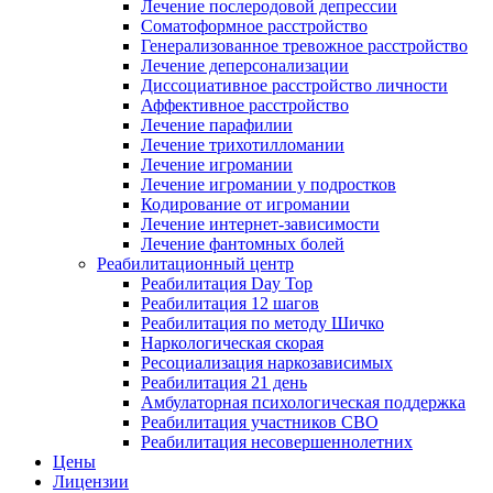
Лечение послеродовой депрессии
Соматоформное расстройство
Генерализованное тревожное расстройство
Лечение деперсонализации
Диссоциативное расстройство личности
Аффективное расстройство
Лечение парафилии
Лечение трихотилломании
Лечение игромании
Лечение игромании у подростков
Кодирование от игромании
Лечение интернет-зависимости
Лечение фантомных болей
Реабилитационный центр
Реабилитация Day Top
Реабилитация 12 шагов
Реабилитация по методу Шичко
Наркологическая скорая
Ресоциализация наркозависимых
Реабилитация 21 день
Амбулаторная психологическая поддержка
Реабилитация участников СВО
Реабилитация несовершеннолетних
Цены
Лицензии