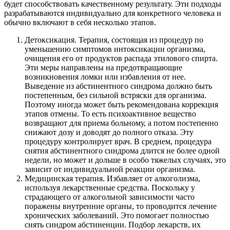
будет способствовать качественному результату. Эти подходы
разрабатываются индивидуально для конкретного человека и
обычно включают в себя несколько этапов.
Детоксикация. Терапия, состоящая из процедур по
уменьшению симптомов интоксикации организма,
очищения его от продуктов распада этилового спирта.
Эти меры направлены на предотвращающие
возникновения ломки или избавления от нее.
Выведение из абстинентного синдрома должно быть
постепенным, без сильной встряски для организма.
Поэтому иногда может быть рекомендована коррекция
этапов отмены. То есть психоактивное вещество
возвращают для приема больному, а потом постепенно
снижают дозу и доводят до полного отказа. Эту
процедуру контролирует врач. В среднем, процедура
снятия абстинентного синдрома длится не более одной
недели, но может и дольше в особо тяжелых случаях, это
зависит от индивидуальной реакции организма.
Медицинская терапия. Избавляет от алкоголизма,
используя лекарственные средства. Поскольку у
страдающего от алкогольной зависимости часто
поражены внутренние органы, то проводится лечение
хронических заболеваний. Это помогает полностью
снять синдром абстиненции. Подбор лекарств, их