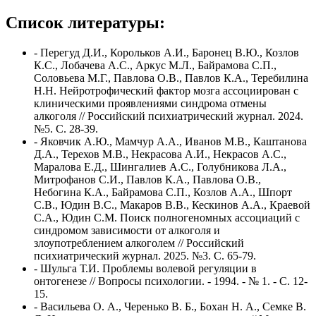
Список литературы:
- Перегуд Д.И., Корольков А.И., Баронец В.Ю., Козлов
К.С., Лобачева А.С., Аркус М.Л., Байрамова С.П.,
Соловьева М.Г., Павлова О.В., Павлов К.А., Теребилина
Н.Н. Нейротрофический фактор мозга ассоциирован с
клиническими проявлениями синдрома отмены
алкоголя // Российский психиатрический журнал. 2024.
№5. С. 28-39.
- Яковчик А.Ю., Мамчур А.А., Иванов М.В., Каштанова
Д.А., Терехов М.В., Некрасова А.И., Некрасов А.С.,
Маралова Е.Д., Шингалиев А.С., Голубникова Л.А.,
Митрофанов С.И., Павлов К.А., Павлова О.В.,
Небогина К.А., Байрамова С.П., Козлов А.А., Шпорт
С.В., Юдин В.С., Макаров В.В., Кескинов А.А., Краевой
С.А., Юдин С.М. Поиск полногеномных ассоциаций с
синдромом зависимости от алкоголя и
злоупотреблением алкоголем // Российский
психиатрический журнал. 2025. №3. С. 65-79.
- Шульга Т.И. Проблемы волевой регуляции в
онтогенезе // Вопросы психологии. - 1994. - № 1. - С. 12-
15.
- Васильева О. А., Черенько В. Б., Бохан Н. А., Семке В.