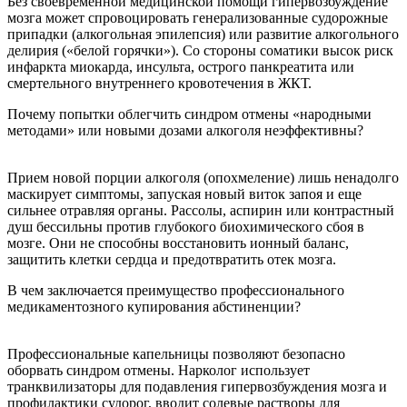
Без своевременной медицинской помощи гипервозбуждение
мозга может спровоцировать генерализованные судорожные
припадки (алкогольная эпилепсия) или развитие алкогольного
делирия («белой горячки»). Со стороны соматики высок риск
инфаркта миокарда, инсульта, острого панкреатита или
смертельного внутреннего кровотечения в ЖКТ.
Почему попытки облегчить синдром отмены «народными
методами» или новыми дозами алкоголя неэффективны?
Прием новой порции алкоголя (опохмеление) лишь ненадолго
маскирует симптомы, запуская новый виток запоя и еще
сильнее отравляя органы. Рассолы, аспирин или контрастный
душ бессильны против глубокого биохимического сбоя в
мозге. Они не способны восстановить ионный баланс,
защитить клетки сердца и предотвратить отек мозга.
В чем заключается преимущество профессионального
медикаментозного купирования абстиненции?
Профессиональные капельницы позволяют безопасно
оборвать синдром отмены. Нарколог использует
транквилизаторы для подавления гипервозбуждения мозга и
профилактики судорог, вводит солевые растворы для