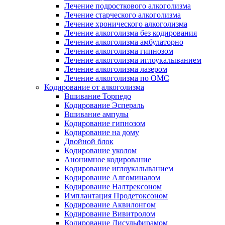
Лечение подросткового алкоголизма
Лечение старческого алкоголизма
Лечение хронического алкоголизма
Лечение алкоголизма без кодирования
Лечение алкоголизма амбулаторно
Лечение алкоголизма гипнозом
Лечение алкоголизма иглоукалыванием
Лечение алкоголизма лазером
Лечение алкоголизма по ОМС
Кодирование от алкоголизма
Вшивание Торпедо
Кодирование Эспераль
Вшивание ампулы
Кодирование гипнозом
Кодирование на дому
Двойной блок
Кодирование уколом
Анонимное кодирование
Кодирование иглоукалыванием
Кодирование Алгоминалом
Кодирование Налтрексоном
Имплантация Продетоксоном
Кодирование Аквилонгом
Кодирование Вивитролом
Кодирование Дисульфирамом