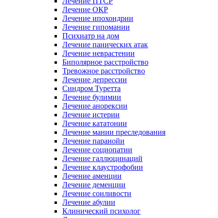
Лечение ПТСР
Лечение ОКР
Лечение ипохондрии
Лечение гипомании
Психиатр на дом
Лечение панических атак
Лечение неврастении
Биполярное расстройство
Тревожное расстройство
Лечение депрессии
Синдром Туретта
Лечение булимии
Лечение анорексии
Лечение истерии
Лечение кататонии
Лечение мании преследования
Лечение паранойи
Лечение социопатии
Лечение галлюцинаций
Лечение клаустрофобии
Лечение аменции
Лечение деменции
Лечение сонливости
Лечение абулии
Клинический психолог