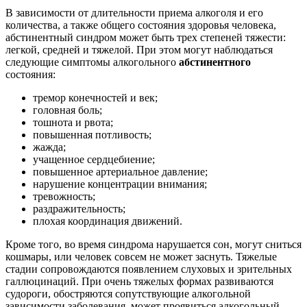
В зависимости от длительности приема алкоголя и его
количества, а также общего состояния здоровья человека,
абстинентный синдром может быть трех степеней тяжести:
легкой, средней и тяжелой. При этом могут наблюдаться
следующие симптомы алкогольного
абстинентного
состояния:
тремор конечностей и век;
головная боль;
тошнота и рвота;
повышенная потливость;
жажда;
учащенное сердцебиение;
повышенное артериальное давление;
нарушение концентрации внимания;
тревожность;
раздражительность;
плохая координация движений.
Кроме того, во время синдрома нарушается сон, могут сниться
кошмары, или человек совсем не может заснуть. Тяжелые
стадии сопровождаются появлением слуховых и зрительных
галлюцинаций. При очень тяжелых формах развиваются
судороги, обостряются сопутствующие алкогольной
зависимости заболевания, может проявиться алкогольный