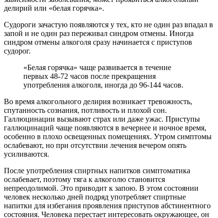
делирий или «белая горячка».
Судороги зачастую появляются у тех, кто не один раз впадал в
запой и не один раз переживал синдром отмены. Иногда
синдром отмены алкоголя сразу начинается с приступов
судорог.
«Белая горячка» чаще развивается в течение
первых 48-72 часов после прекращения
употребления алкоголя, иногда до 96-144 часов.
Во время алкогольного делирия возникает тревожность,
спутанность сознания, потливость и плохой сон.
Галлюцинации вызывают страх или даже ужас. Приступы
галлюцинаций чаще появляются в вечернее и ночное время,
особенно в плохо освещенных помещениях. Утром симптомы
ослабевают, но при отсутствии лечения вечером опять
усиливаются.
После употребления спиртных напитков симптоматика
ослабевает, поэтому тяга к алкоголю становится
непреодолимой. Это приводит к запою. В этом состоянии
человек несколько дней подряд употребляет спиртные
напитки для избегания проявления приступов абстинентного
состояния. Человека перестает интересовать окружающее, он