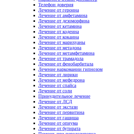
Телефон доверия
Лечение от героина
Лечение от амфетамина
Лечение от дезоморфина
Лечение от кетамина
Лечение от кодеина
Лечение от кокаина
Лечение от марихуаны
Лечение от метадона
Лечение от метамфетамина
Лечение от трамадола
Лечение от фенобарбитала
Лечение наркомании гипнозом
Лечение от лирики
Лечение от мефедрона
Лечение от спайса
Лечение от соли
Принудительное лечение
Лечение от ЛСД
Лечение от экстази
Лечение от первитина
Лечение от гашиша
Лечение от опиума
Лечение от бутирата
Помощь при передозировке