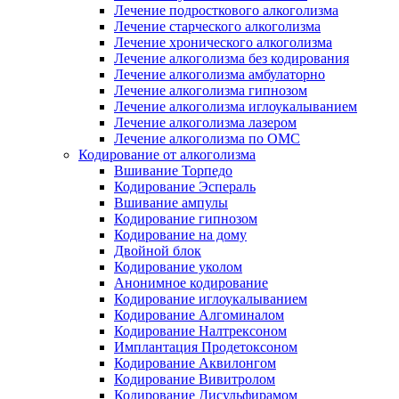
Лечение подросткового алкоголизма
Лечение старческого алкоголизма
Лечение хронического алкоголизма
Лечение алкоголизма без кодирования
Лечение алкоголизма амбулаторно
Лечение алкоголизма гипнозом
Лечение алкоголизма иглоукалыванием
Лечение алкоголизма лазером
Лечение алкоголизма по ОМС
Кодирование от алкоголизма
Вшивание Торпедо
Кодирование Эспераль
Вшивание ампулы
Кодирование гипнозом
Кодирование на дому
Двойной блок
Кодирование уколом
Анонимное кодирование
Кодирование иглоукалыванием
Кодирование Алгоминалом
Кодирование Налтрексоном
Имплантация Продетоксоном
Кодирование Аквилонгом
Кодирование Вивитролом
Кодирование Дисульфирамом