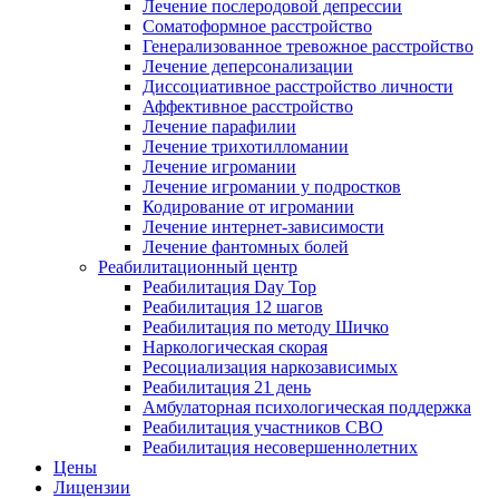
Лечение послеродовой депрессии
Соматоформное расстройство
Генерализованное тревожное расстройство
Лечение деперсонализации
Диссоциативное расстройство личности
Аффективное расстройство
Лечение парафилии
Лечение трихотилломании
Лечение игромании
Лечение игромании у подростков
Кодирование от игромании
Лечение интернет-зависимости
Лечение фантомных болей
Реабилитационный центр
Реабилитация Day Top
Реабилитация 12 шагов
Реабилитация по методу Шичко
Наркологическая скорая
Ресоциализация наркозависимых
Реабилитация 21 день
Амбулаторная психологическая поддержка
Реабилитация участников СВО
Реабилитация несовершеннолетних
Цены
Лицензии