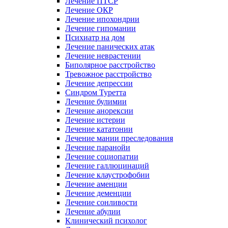
Лечение ПТСР
Лечение ОКР
Лечение ипохондрии
Лечение гипомании
Психиатр на дом
Лечение панических атак
Лечение неврастении
Биполярное расстройство
Тревожное расстройство
Лечение депрессии
Синдром Туретта
Лечение булимии
Лечение анорексии
Лечение истерии
Лечение кататонии
Лечение мании преследования
Лечение паранойи
Лечение социопатии
Лечение галлюцинаций
Лечение клаустрофобии
Лечение аменции
Лечение деменции
Лечение сонливости
Лечение абулии
Клинический психолог