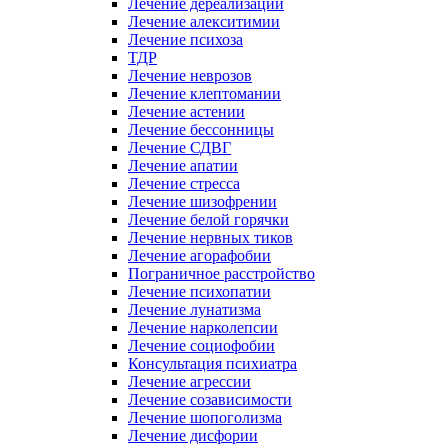
Лечение дереализации
Лечение алекситимии
Лечение психоза
ТДР
Лечение неврозов
Лечение клептомании
Лечение астении
Лечение бессонницы
Лечение СДВГ
Лечение апатии
Лечение стресса
Лечение шизофрении
Лечение белой горячки
Лечение нервных тиков
Лечение агорафобии
Пограничное расстройство
Лечение психопатии
Лечение лунатизма
Лечение нарколепсии
Лечение социофобии
Консультация психиатра
Лечение агрессии
Лечение созависимости
Лечение шопоголизма
Лечение дисфории