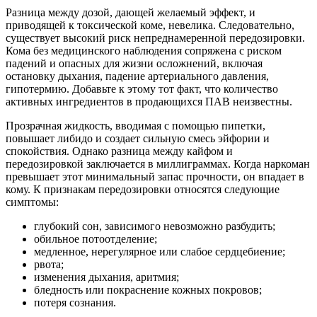
Разница между дозой, дающей желаемый эффект, и
приводящей к токсической коме, невелика. Следовательно,
существует высокий риск непреднамеренной передозировки.
Кома без медицинского наблюдения сопряжена с риском
падений и опасных для жизни осложнений, включая
остановку дыхания, падение артериального давления,
гипотермию. Добавьте к этому тот факт, что количество
активных ингредиентов в продающихся ПАВ неизвестны.
Прозрачная жидкость, вводимая с помощью пипетки,
повышает либидо и создает сильную смесь эйфории и
спокойствия. Однако разница между кайфом и
передозировкой заключается в миллиграммах. Когда наркоман
превышает этот минимальный запас прочности, он впадает в
кому. К признакам передозировки относятся следующие
симптомы:
глубокий сон, зависимого невозможно разбудить;
обильное потоотделение;
медленное, нерегулярное или слабое сердцебиение;
рвота;
изменения дыхания, аритмия;
бледность или покраснение кожных покровов;
потеря сознания.