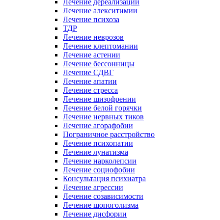
Лечение дереализации
Лечение алекситимии
Лечение психоза
ТДР
Лечение неврозов
Лечение клептомании
Лечение астении
Лечение бессонницы
Лечение СДВГ
Лечение апатии
Лечение стресса
Лечение шизофрении
Лечение белой горячки
Лечение нервных тиков
Лечение агорафобии
Пограничное расстройство
Лечение психопатии
Лечение лунатизма
Лечение нарколепсии
Лечение социофобии
Консультация психиатра
Лечение агрессии
Лечение созависимости
Лечение шопоголизма
Лечение дисфории