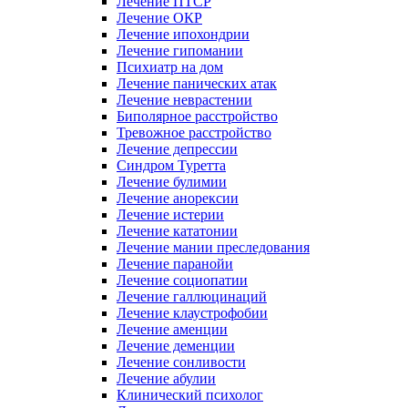
Лечение ПТСР
Лечение ОКР
Лечение ипохондрии
Лечение гипомании
Психиатр на дом
Лечение панических атак
Лечение неврастении
Биполярное расстройство
Тревожное расстройство
Лечение депрессии
Синдром Туретта
Лечение булимии
Лечение анорексии
Лечение истерии
Лечение кататонии
Лечение мании преследования
Лечение паранойи
Лечение социопатии
Лечение галлюцинаций
Лечение клаустрофобии
Лечение аменции
Лечение деменции
Лечение сонливости
Лечение абулии
Клинический психолог