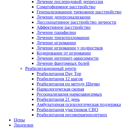
Лечение послеродовой депрессии
Соматоформное расстройство
Генерализованное тревожное расстройство
Лечение деперсонализации
Диссоциативное расстройство личности
Аффективное расстройство
Лечение парафилии
Лечение трихотилломании
Лечение игромании
Лечение игромании у подростков
Кодирование от игромании
Лечение интернет-зависимости
Лечение фантомных болей
Реабилитационный центр
Реабилитация Day Top
Реабилитация 12 шагов
Реабилитация по методу Шичко
Наркологическая скорая
Ресоциализация наркозависимых
Реабилитация 21 день
Амбулаторная психологическая поддержка
Реабилитация участников СВО
Реабилитация несовершеннолетних
Цены
Лицензии