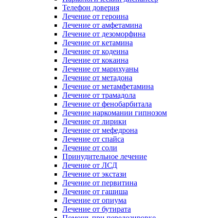
Телефон доверия
Лечение от героина
Лечение от амфетамина
Лечение от дезоморфина
Лечение от кетамина
Лечение от кодеина
Лечение от кокаина
Лечение от марихуаны
Лечение от метадона
Лечение от метамфетамина
Лечение от трамадола
Лечение от фенобарбитала
Лечение наркомании гипнозом
Лечение от лирики
Лечение от мефедрона
Лечение от спайса
Лечение от соли
Принудительное лечение
Лечение от ЛСД
Лечение от экстази
Лечение от первитина
Лечение от гашиша
Лечение от опиума
Лечение от бутирата
Помощь при передозировке