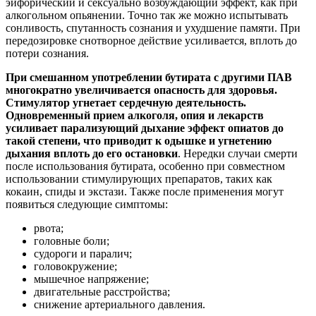
эйфорический и сексуально возбуждающий эффект, как при
алкогольном опьянении. Точно так же можно испытывать
сонливость, спутанность сознания и ухудшение памяти. При
передозировке снотворное действие усиливается, вплоть до
потери сознания.
При смешанном употреблении бутирата с другими ПАВ
многократно увеличивается опасность для здоровья.
Стимулятор угнетает сердечную деятельность.
Одновременный прием алкоголя, опия и лекарств
усиливает парализующий дыхание эффект опиатов до
такой степени, что приводит к одышке и угнетению
дыхания вплоть до его остановки
. Нередки случаи смерти
после использования бутирата, особенно при совместном
использовании стимулирующих препаратов, таких как
кокаин, спиды и экстази. Также после применения могут
появиться следующие симптомы:
рвота;
головные боли;
судороги и паралич;
головокружение;
мышечное напряжение;
двигательные расстройства;
снижение артериального давления.