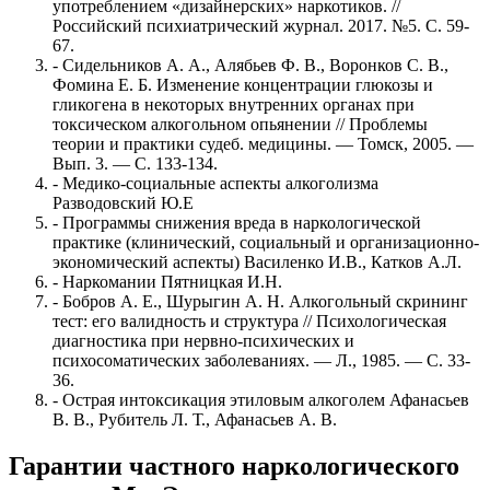
употреблением «дизайнерских» наркотиков. //
Российский психиатрический журнал. 2017. №5. С. 59-
67.
- Сидельников А. А., Алябьев Ф. В., Воронков С. В.,
Фомина Е. Б. Изменение концентрации глюкозы и
гликогена в некоторых внутренних органах при
токсическом алкогольном опьянении // Проблемы
теории и практики судеб. медицины. — Томск, 2005. —
Вып. 3. — С. 133-134.
- Медико-социальные аспекты алкоголизма
Разводовский Ю.Е
- Программы снижения вреда в наркологической
практике (клинический, социальный и организационно-
экономический аспекты) Василенко И.В., Катков А.Л.
- Наркомании Пятницкая И.Н.
- Бобров А. Е., Шурыгин А. Н. Алкогольный скрининг
тест: его валидность и структура // Психологическая
диагностика при нервно-психических и
психосоматических заболеваниях. — Л., 1985. — С. 33-
36.
- Острая интоксикация этиловым алкоголем Афанасьев
В. В., Рубитель Л. Т., Афанасьев А. В.
Гарантии частного наркологического