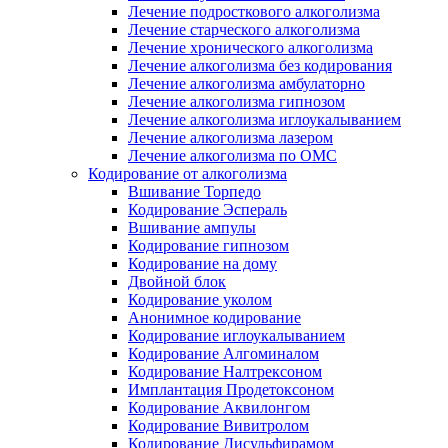
Лечение подросткового алкоголизма
Лечение старческого алкоголизма
Лечение хронического алкоголизма
Лечение алкоголизма без кодирования
Лечение алкоголизма амбулаторно
Лечение алкоголизма гипнозом
Лечение алкоголизма иглоукалыванием
Лечение алкоголизма лазером
Лечение алкоголизма по ОМС
Кодирование от алкоголизма
Вшивание Торпедо
Кодирование Эспераль
Вшивание ампулы
Кодирование гипнозом
Кодирование на дому
Двойной блок
Кодирование уколом
Анонимное кодирование
Кодирование иглоукалыванием
Кодирование Алгоминалом
Кодирование Налтрексоном
Имплантация Продетоксоном
Кодирование Аквилонгом
Кодирование Вивитролом
Кодирование Дисульфирамом