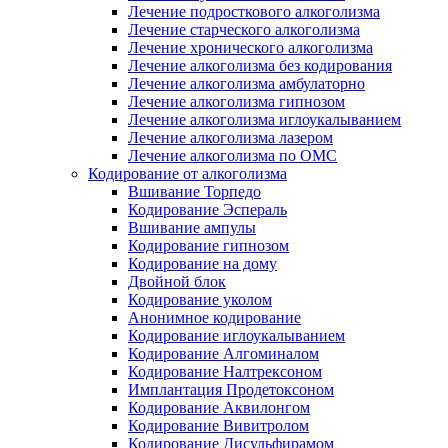
Лечение подросткового алкоголизма
Лечение старческого алкоголизма
Лечение хронического алкоголизма
Лечение алкоголизма без кодирования
Лечение алкоголизма амбулаторно
Лечение алкоголизма гипнозом
Лечение алкоголизма иглоукалыванием
Лечение алкоголизма лазером
Лечение алкоголизма по ОМС
Кодирование от алкоголизма
Вшивание Торпедо
Кодирование Эспераль
Вшивание ампулы
Кодирование гипнозом
Кодирование на дому
Двойной блок
Кодирование уколом
Анонимное кодирование
Кодирование иглоукалыванием
Кодирование Алгоминалом
Кодирование Налтрексоном
Имплантация Продетоксоном
Кодирование Аквилонгом
Кодирование Вивитролом
Кодирование Дисульфирамом