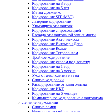
Кодирование на 3 года
Кодирование на 5 лет
Метод Довженко
Кодирование SIT (MST)
Лазерное кодирование
Химзащита от алкоголя
Кодирование с провокацией
Блокада от алкогольной зависимости
Кодирование Актоплексом
Кодирование Витамерц Депо
Кодирование Колме
Кодирование Тетролонгом
Тройное кодирование
Кодирование уколом под лопатку
Кодирование на 1 год
Кодирование на 3 месяца
Укол от алкоголизма на год
Снятие кодировки
Раскодирование от алкоголизма
Кодирование ИКТ
Кодирование на 6 месяцев
Компьютерное кодирование алкоголизма
Лечение наркомании
Снятие ломки
Наркологический диспансер