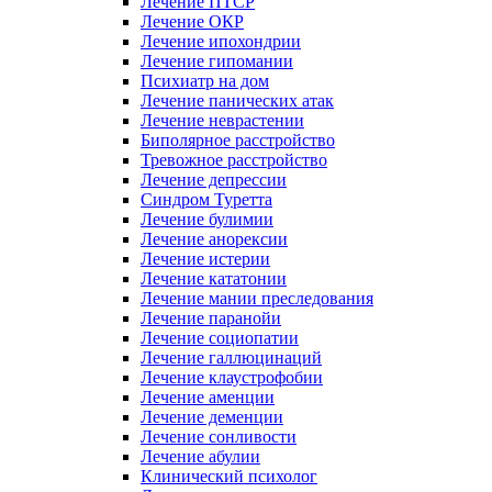
Лечение ПТСР
Лечение ОКР
Лечение ипохондрии
Лечение гипомании
Психиатр на дом
Лечение панических атак
Лечение неврастении
Биполярное расстройство
Тревожное расстройство
Лечение депрессии
Синдром Туретта
Лечение булимии
Лечение анорексии
Лечение истерии
Лечение кататонии
Лечение мании преследования
Лечение паранойи
Лечение социопатии
Лечение галлюцинаций
Лечение клаустрофобии
Лечение аменции
Лечение деменции
Лечение сонливости
Лечение абулии
Клинический психолог