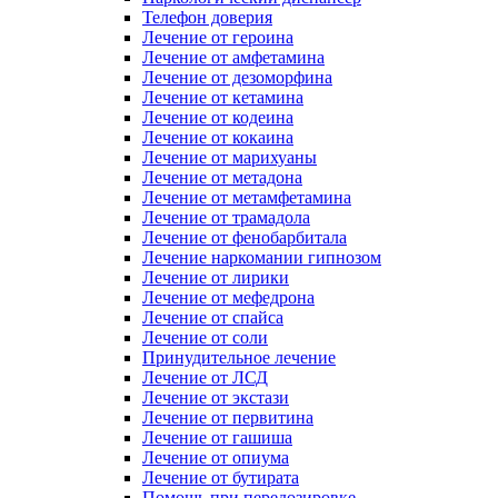
Телефон доверия
Лечение от героина
Лечение от амфетамина
Лечение от дезоморфина
Лечение от кетамина
Лечение от кодеина
Лечение от кокаина
Лечение от марихуаны
Лечение от метадона
Лечение от метамфетамина
Лечение от трамадола
Лечение от фенобарбитала
Лечение наркомании гипнозом
Лечение от лирики
Лечение от мефедрона
Лечение от спайса
Лечение от соли
Принудительное лечение
Лечение от ЛСД
Лечение от экстази
Лечение от первитина
Лечение от гашиша
Лечение от опиума
Лечение от бутирата
Помощь при передозировке