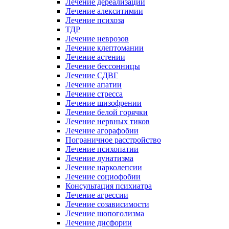
Лечение дереализации
Лечение алекситимии
Лечение психоза
ТДР
Лечение неврозов
Лечение клептомании
Лечение астении
Лечение бессонницы
Лечение СДВГ
Лечение апатии
Лечение стресса
Лечение шизофрении
Лечение белой горячки
Лечение нервных тиков
Лечение агорафобии
Пограничное расстройство
Лечение психопатии
Лечение лунатизма
Лечение нарколепсии
Лечение социофобии
Консультация психиатра
Лечение агрессии
Лечение созависимости
Лечение шопоголизма
Лечение дисфории